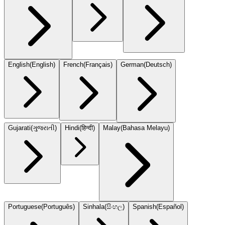
English
(
English
)
French
(
Français
)
German
(
Deutsch
)
Gujarati
(
ગુજરાતી
)
Hindi
(
हिन्दी
)
Malay
(
Bahasa Melayu
)
Portuguese
(
Português
)
Sinhala
(
සිංහල
)
Spanish
(
Español
)