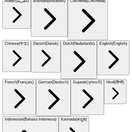
Arabic
(
العربية
)
Bosnian
(
Bosanski
)
Chichewa
(
Chicheŵa
)
Chinese
(
中文
)
Danish
(
Dansk
)
Dutch
(
Nederlands
)
English
(
English
)
French
(
Français
)
German
(
Deutsch
)
Gujarati
(
ગુજરાતી
)
Hindi
(
हिन्दी
)
Indonesian
(
Bahasa Indonesia
)
Kannada
(
ಕನ್ನಡ
)