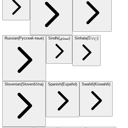
Russian
(
Русский язык
)
Sindhi
(
سنڌي
)
Sinhala
(
සිංහල
)
Slovenian
(
Slovenščina
)
Spanish
(
Español
)
Swahili
(
Kiswahili
)