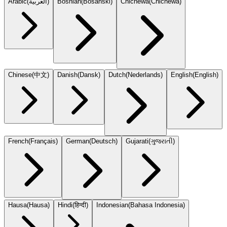
Arabic
(
العربية
)
Bosnian
(
Bosanski
)
Chichewa
(
Chicheŵa
)
Chinese
(
中文
)
Danish
(
Dansk
)
Dutch
(
Nederlands
)
English
(
English
)
French
(
Français
)
German
(
Deutsch
)
Gujarati
(
ગુજરાતી
)
Hausa
(
Hausa
)
Hindi
(
हिन्दी
)
Indonesian
(
Bahasa Indonesia
)