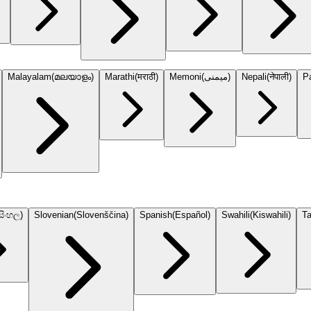
Malayalam
(
മലയാളം
)
Marathi
(
मराठी
)
Memoni
(
میمنی
)
Nepali
(
नेपाली
)
P
සිංහල
)
Slovenian
(
Slovenščina
)
Spanish
(
Español
)
Swahili
(
Kiswahili
)
Ta