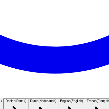
文
)
Danish
(
Dansk
)
Dutch
(
Nederlands
)
English
(
English
)
French
(
Françai