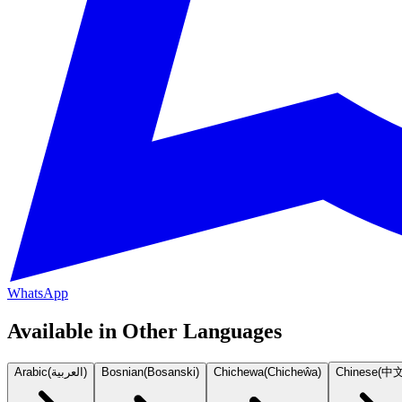
WhatsApp
Available in Other Languages
Arabic
(
العربية
)
Bosnian
(
Bosanski
)
Chichewa
(
Chicheŵa
)
Chinese
(
中