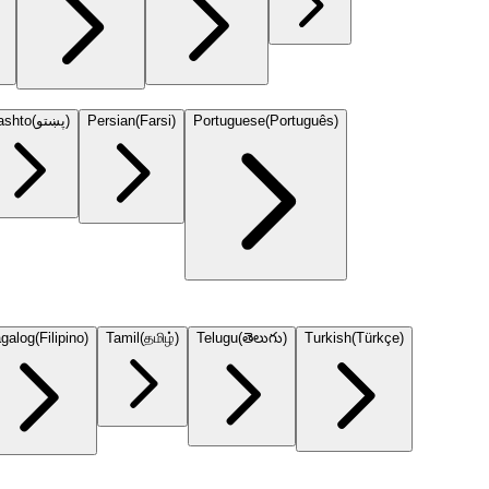
ashto
(
پښتو
)
Persian
(
Farsi
)
Portuguese
(
Português
)
galog
(
Filipino
)
Tamil
(
தமிழ்
)
Telugu
(
తెలుగు
)
Turkish
(
Türkçe
)