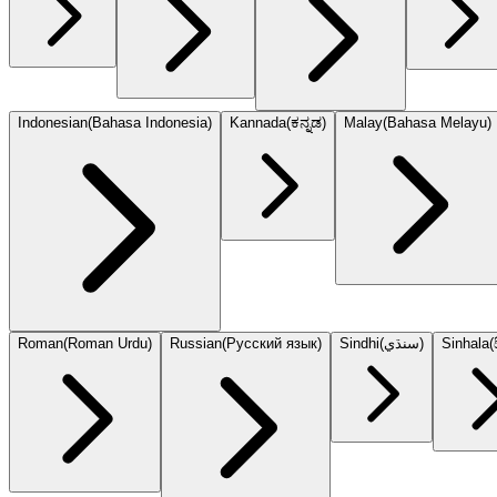
Indonesian
(
Bahasa Indonesia
)
Kannada
(
ಕನ್ನಡ
)
Malay
(
Bahasa Melayu
)
Roman
(
Roman Urdu
)
Russian
(
Русский язык
)
Sindhi
(
سنڌي
)
Sinhala
(