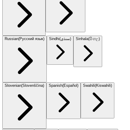
Russian
(
Русский язык
)
Sindhi
(
سنڌي
)
Sinhala
(
සිංහල
)
Slovenian
(
Slovenščina
)
Spanish
(
Español
)
Swahili
(
Kiswahili
)