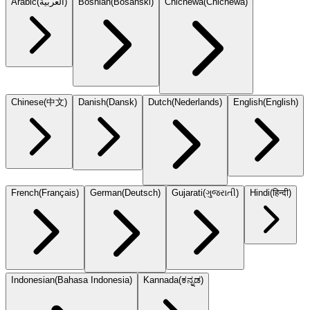
Arabic
(
العربية
)
Bosnian
(
Bosanski
)
Chichewa
(
Chicheŵa
)
Chinese
(
中文
)
Danish
(
Dansk
)
Dutch
(
Nederlands
)
English
(
English
)
French
(
Français
)
German
(
Deutsch
)
Gujarati
(
ગુજરાતી
)
Hindi
(
हिन्दी
)
Indonesian
(
Bahasa Indonesia
)
Kannada
(
ಕನ್ನಡ
)