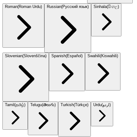
Roman
(
Roman Urdu
)
Russian
(
Русский язык
)
Sinhala
(
සිංහල
)
Slovenian
(
Slovenščina
)
Spanish
(
Español
)
Swahili
(
Kiswahili
)
Tamil
(
தமிழ்
)
Telugu
(
తెలుగు
)
Turkish
(
Türkçe
)
Urdu
(
اردو
)