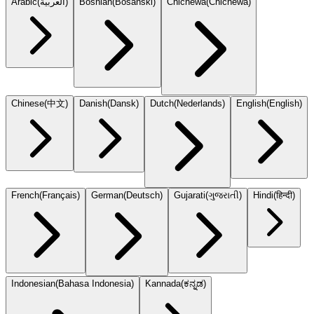
Arabic
(
العربية
)
Bosnian
(
Bosanski
)
Chichewa
(
Chicheŵa
)
Chinese
(
中文
)
Danish
(
Dansk
)
Dutch
(
Nederlands
)
English
(
English
)
French
(
Français
)
German
(
Deutsch
)
Gujarati
(
ગુજરાતી
)
Hindi
(
हिन्दी
)
Indonesian
(
Bahasa Indonesia
)
Kannada
(
ಕನ್ನಡ
)