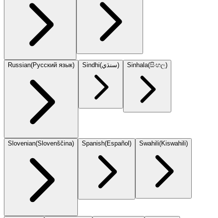
Russian
(
Русский язык
)
Sindhi
(
سنڌي
)
Sinhala
(
සිංහල
)
Slovenian
(
Slovenščina
)
Spanish
(
Español
)
Swahili
(
Kiswahili
)