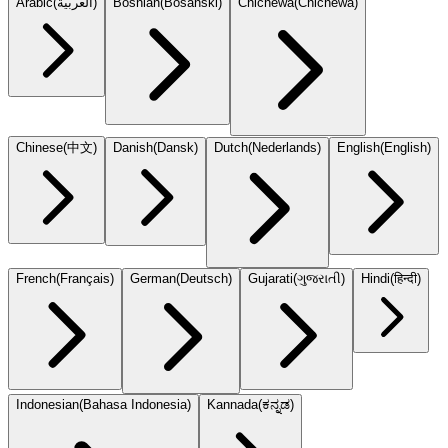
Arabic
(
العربية
)
Bosnian
(
Bosanski
)
Chichewa
(
Chicheŵa
)
Chinese
(
中文
)
Danish
(
Dansk
)
Dutch
(
Nederlands
)
English
(
English
)
French
(
Français
)
German
(
Deutsch
)
Gujarati
(
ગુજરાતી
)
Hindi
(
हिन्दी
)
Indonesian
(
Bahasa Indonesia
)
Kannada
(
ಕನ್ನಡ
)