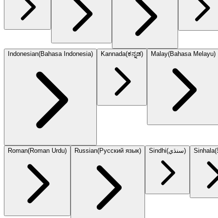
Indonesian
(
Bahasa Indonesia
)
Kannada
(
ಕನ್ನಡ
)
Malay
(
Bahasa Melayu
)
Roman
(
Roman Urdu
)
Russian
(
Русский язык
)
Sindhi
(
سنڌي
)
Sinhala
(