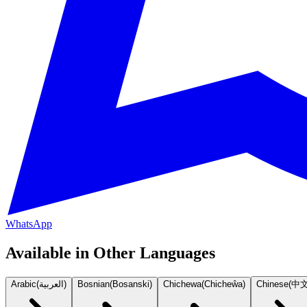
WhatsApp
Available in Other Languages
Arabic
(
العربية
)
Bosnian
(
Bosanski
)
Chichewa
(
Chicheŵa
)
Chinese
(
中