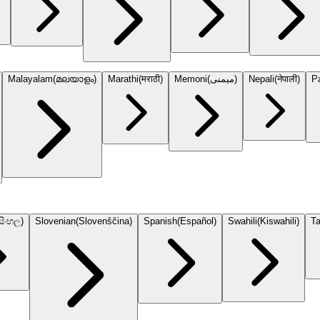
Malayalam
(
മലയാളം
)
Marathi
(
मराठी
)
Memoni
(
میمنی
)
Nepali
(
नेपाली
)
P
සිංහල
)
Slovenian
(
Slovenščina
)
Spanish
(
Español
)
Swahili
(
Kiswahili
)
Ta