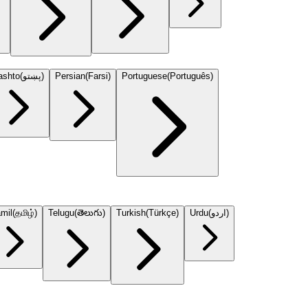
ashto
(
پښتو
)
Persian
(
Farsi
)
Portuguese
(
Português
)
mil
(
தமிழ்
)
Telugu
(
తెలుగు
)
Turkish
(
Türkçe
)
Urdu
(
اردو
)