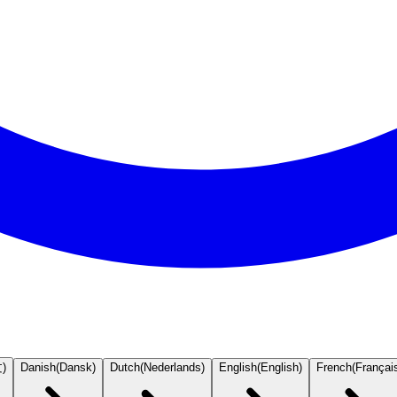
文
)
Danish
(
Dansk
)
Dutch
(
Nederlands
)
English
(
English
)
French
(
Françai