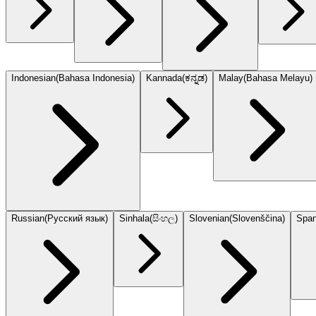
Indonesian
(
Bahasa Indonesia
)
Kannada
(
ಕನ್ನಡ
)
Malay
(
Bahasa Melayu
)
Russian
(
Русский язык
)
Sinhala
(
සිංහල
)
Slovenian
(
Slovenščina
)
Span