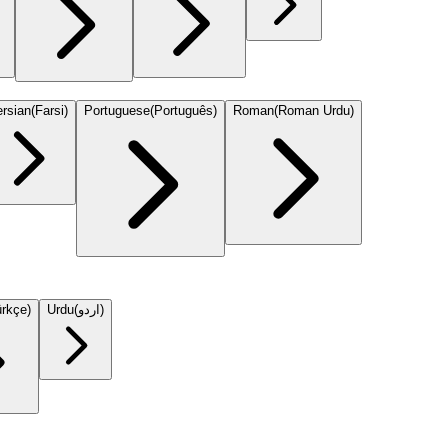
rsian
(
Farsi
)
Portuguese
(
Português
)
Roman
(
Roman Urdu
)
ürkçe
)
Urdu
(
اردو
)