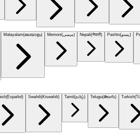
Malayalam
(
മലയാളം
)
Memoni
(
میمنی
)
Nepali
(
नेपाली
)
Pashto
(
پښتو
)
Pe
ish
(
Español
)
Swahili
(
Kiswahili
)
Tamil
(
தமிழ்
)
Telugu
(
తెలుగు
)
Turkish
(
T