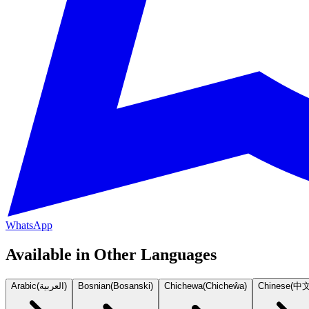
WhatsApp
Available in Other Languages
Arabic
(
العربية
)
Bosnian
(
Bosanski
)
Chichewa
(
Chicheŵa
)
Chinese
(
中