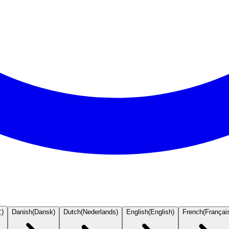
文
)
Danish
(
Dansk
)
Dutch
(
Nederlands
)
English
(
English
)
French
(
Françai