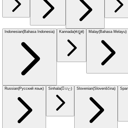
Indonesian
(
Bahasa Indonesia
)
Kannada
(
ಕನ್ನಡ
)
Malay
(
Bahasa Melayu
)
Russian
(
Русский язык
)
Sinhala
(
සිංහල
)
Slovenian
(
Slovenščina
)
Span