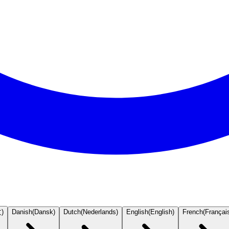
文
)
Danish
(
Dansk
)
Dutch
(
Nederlands
)
English
(
English
)
French
(
Françai