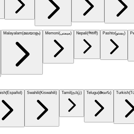
Malayalam
(
മലയാളം
)
Memoni
(
میمنی
)
Nepali
(
नेपाली
)
Pashto
(
پښتو
)
Pe
ish
(
Español
)
Swahili
(
Kiswahili
)
Tamil
(
தமிழ்
)
Telugu
(
తెలుగు
)
Turkish
(
T