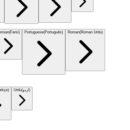
rsian
(
Farsi
)
Portuguese
(
Português
)
Roman
(
Roman Urdu
)
ürkçe
)
Urdu
(
اردو
)