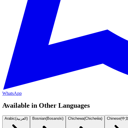
WhatsApp
Available in Other Languages
Arabic
(
العربية
)
Bosnian
(
Bosanski
)
Chichewa
(
Chicheŵa
)
Chinese
(
中