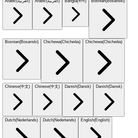
Arabic
(
العربية
)
Arabic
(
العربية
)
Bangla
(
বাংলা
)
Bosnian
(
Bosanski
)
Bosnian
(
Bosanski
)
Chichewa
(
Chicheŵa
)
Chichewa
(
Chicheŵa
)
Chinese
(
中文
)
Chinese
(
中文
)
Danish
(
Dansk
)
Danish
(
Dansk
)
Dutch
(
Nederlands
)
Dutch
(
Nederlands
)
English
(
English
)