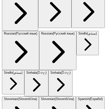
Russian
(
Русский язык
)
Russian
(
Русский язык
)
Sindhi
(
سنڌي
)
Sindhi
(
سنڌي
)
Sinhala
(
සිංහල
)
Sinhala
(
සිංහල
)
Slovenian
(
Slovenščina
)
Slovenian
(
Slovenščina
)
Spanish
(
Español
)