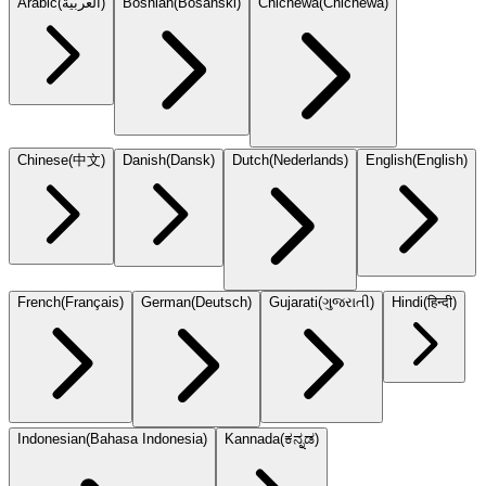
Arabic
(
العربية
)
Bosnian
(
Bosanski
)
Chichewa
(
Chicheŵa
)
Chinese
(
中文
)
Danish
(
Dansk
)
Dutch
(
Nederlands
)
English
(
English
)
French
(
Français
)
German
(
Deutsch
)
Gujarati
(
ગુજરાતી
)
Hindi
(
हिन्दी
)
Indonesian
(
Bahasa Indonesia
)
Kannada
(
ಕನ್ನಡ
)