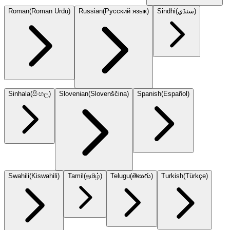
Roman
(
Roman Urdu
)
Russian
(
Русский язык
)
Sindhi
(
سنڌي
)
Sinhala
(
සිංහල
)
Slovenian
(
Slovenščina
)
Spanish
(
Español
)
Swahili
(
Kiswahili
)
Tamil
(
தமிழ்
)
Telugu
(
తెలుగు
)
Turkish
(
Türkçe
)