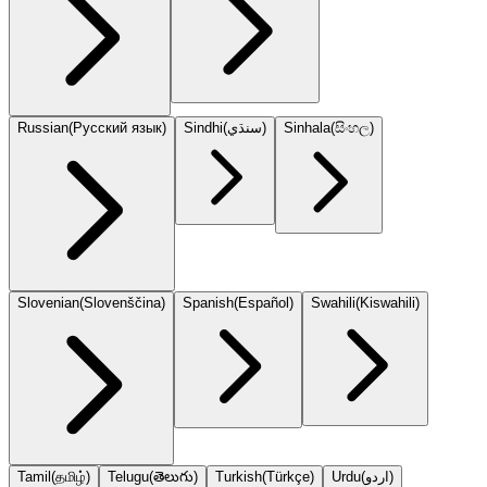
Russian
(
Русский язык
)
Sindhi
(
سنڌي
)
Sinhala
(
සිංහල
)
Slovenian
(
Slovenščina
)
Spanish
(
Español
)
Swahili
(
Kiswahili
)
Tamil
(
தமிழ்
)
Telugu
(
తెలుగు
)
Turkish
(
Türkçe
)
Urdu
(
اردو
)