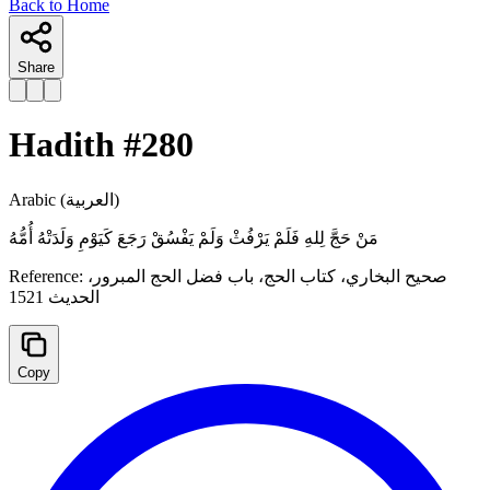
Back to Home
Share
Hadith #
280
Arabic
(العربية)
مَنْ حَجَّ لِلهِ ‌فَلَمْ ‌يَرْفُثْ ‌وَلَمْ ‌يَفْسُقْ رَجَعَ كَيَوْمِ وَلَدَتْهُ أُمُّهُ
Reference:
صحيح البخاري، ‌‌كتاب الحج، ‌‌‌‌باب فضل الحج المبرور،
الحدیث 1521
Copy