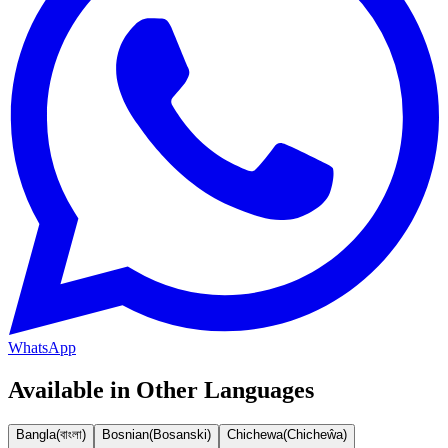
WhatsApp
Available in Other Languages
Bangla
(
বাংলা
)
Bosnian
(
Bosanski
)
Chichewa
(
Chicheŵa
)