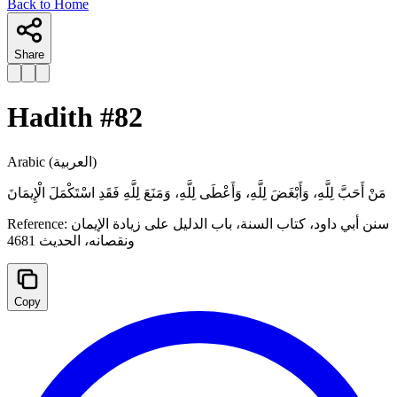
Back to Home
Share
Hadith #
82
Arabic
(العربية)
مَنْ أَحَبَّ لِلَّهِ، وَأَبْغَضَ لِلَّهِ، وَأَعْطَى لِلَّهِ، وَمَنَعَ لِلَّهِ فَقَدِ اسْتَكْمَلَ الْإِيمَانَ
Reference:
سنن أبي داود، كتاب السنة، باب الدليل على زيادة الإيمان
ونقصانه، الحدیث 4681
Copy