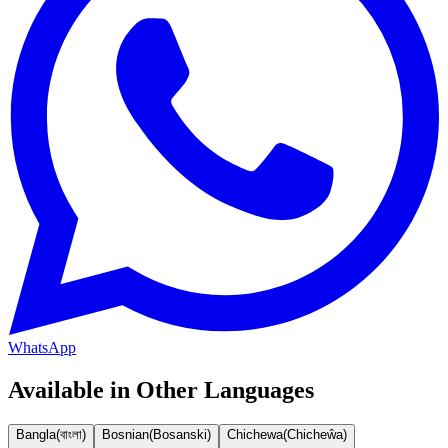
WhatsApp
Available in Other Languages
Bangla
(
বাংলা
)
Bosnian
(
Bosanski
)
Chichewa
(
Chicheŵa
)