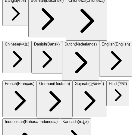
Bangla
(
বাংলা
)
Bosnian
(
Bosanski
)
Chichewa
(
Chicheŵa
)
Chinese
(
中文
)
Danish
(
Dansk
)
Dutch
(
Nederlands
)
English
(
English
)
French
(
Français
)
German
(
Deutsch
)
Gujarati
(
ગુજરાતી
)
Hindi
(
हिन्दी
)
Indonesian
(
Bahasa Indonesia
)
Kannada
(
ಕನ್ನಡ
)