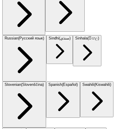
Russian
(
Русский язык
)
Sindhi
(
سنڌي
)
Sinhala
(
සිංහල
)
Slovenian
(
Slovenščina
)
Spanish
(
Español
)
Swahili
(
Kiswahili
)