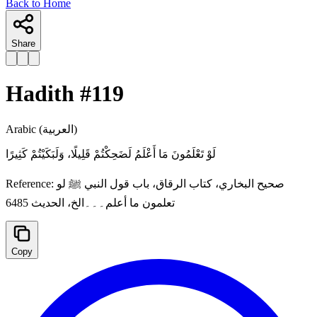
Back to Home
Share
Hadith #
119
Arabic
(العربية)
لَوْ ‌تَعْلَمُونَ ‌مَا ‌أَعْلَمُ لَضَحِكْتُمْ قَلِيلًا، وَلَبَكَيْتُمْ كَثِيرًا
Reference:
صحيح البخاري، كتاب الرقاق، باب قول النبي ﷺ لو
تعلمون ما أعلم۔۔۔الخ، الحدیث 6485
Copy