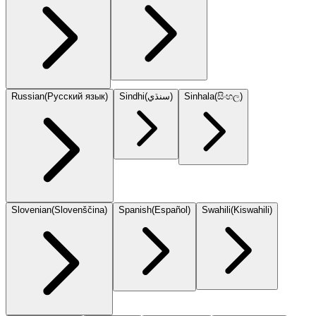
Russian
(
Русский язык
)
Sindhi
(
سنڌي
)
Sinhala
(
සිංහල
)
Slovenian
(
Slovenščina
)
Spanish
(
Español
)
Swahili
(
Kiswahili
)