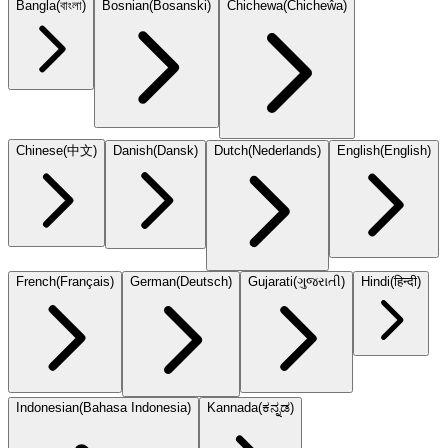
Bangla
(
বাংলা
)
Bosnian
(
Bosanski
)
Chichewa
(
Chicheŵa
)
Chinese
(
中文
)
Danish
(
Dansk
)
Dutch
(
Nederlands
)
English
(
English
)
French
(
Français
)
German
(
Deutsch
)
Gujarati
(
ગુજરાતી
)
Hindi
(
हिन्दी
)
Indonesian
(
Bahasa Indonesia
)
Kannada
(
ಕನ್ನಡ
)