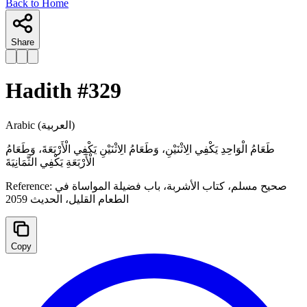
Back to Home
Share
Hadith #
329
Arabic
(العربية)
طَعَامُ الْوَاحِدِ يَكْفِي الِاثْنَيْنِ، ‌وَطَعَامُ ‌الِاثْنَيْنِ ‌يَكْفِي ‌الْأَرْبَعَةَ، وَطَعَامُ
الْأَرْبَعَةِ يَكْفِي الثَّمَانِيَةَ
Reference:
صحيح مسلم، كتاب الأشربة، باب فضيلة المواساة في
الطعام القليل، الحدیث 2059
Copy