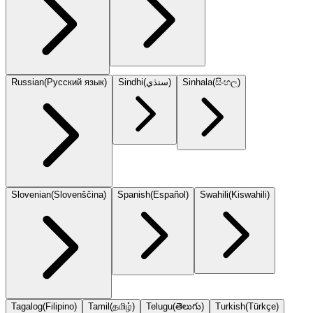
Russian
(
Русский язык
)
Sindhi
(
سنڌي
)
Sinhala
(
සිංහල
)
Slovenian
(
Slovenščina
)
Spanish
(
Español
)
Swahili
(
Kiswahili
)
Tagalog
(
Filipino
)
Tamil
(
தமிழ்
)
Telugu
(
తెలుగు
)
Turkish
(
Türkçe
)