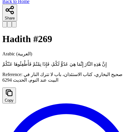
Back to Home
Share
Hadith #
269
Arabic
(العربية)
إِنَّ هَذِهِ النَّارَ إِنَّمَا هِيَ عَدُوٌّ لَكُمْ، ‌فَإِذَا ‌نِمْتُمْ ‌فَأَطْفِئُوهَا ‌عَنْكُمْ
Reference:
صحیح البخاري، ‌‌كتاب الاستئذان، ‌‌باب لا تترك النار في
البيت عند النوم، الحدیث 6294
Copy