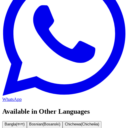
WhatsApp
Available in Other Languages
Bangla
(
বাংলা
)
Bosnian
(
Bosanski
)
Chichewa
(
Chicheŵa
)